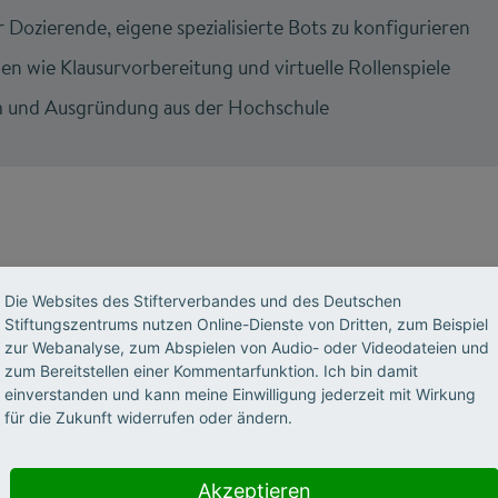
 Dozierende, eigene spezialisierte Bots zu konfigurieren
n wie Klausurvorbereitung und virtuelle Rollenspiele
und Ausgründung aus der Hochschule
Die Websites des Stifterverbandes und des Deutschen
nt und technische Herausforderungen der
Stiftungszentrums nutzen Online-Dienste von Dritten, zum Beispiel
zur Webanalyse, zum Abspielen von Audio- oder Videodateien und
zum Bereitstellen einer Kommentarfunktion. Ich bin damit
ür bwGPT
war die Frage nach einer praxistauglichen KI-Lösu
einverstanden und kann meine Einwilligung jederzeit mit Wirkung
für die Zukunft widerrufen oder ändern.
as-Bot und durch erhebliche Förderung weiterentwickelt.
llieren, wurden drei verschiedene Limits eingeführt: Nutze
weite Obergrenze und ein "hartes" Systemlimit. Nutzer w
Akzeptieren