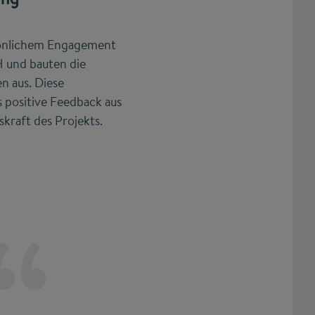
rsönlichem Engagement
H und bauten die
n aus. Diese
 positive Feedback aus
skraft des Projekts.
Ich bin sehr stolz darauf, dass eb
und dass, sagen wir mal, diese 