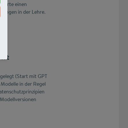
tierte einen
dungen in der Lehre.
tät
gelegt (Start mit GPT
n Modelle in der Regel
atenschutzprinzipien
e Modellversionen