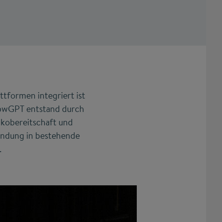
ttformen integriert ist
t bwGPT entstand durch
ikobereitschaft und
bindung in bestehende
.