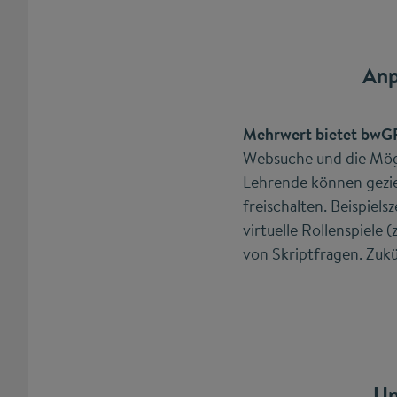
Anp
Mehrwert bietet bwG
Websuche und die Mögl
Lehrende können gezi
freischalten. Beispiels
virtuelle Rollenspiele
von Skriptfragen. Zukü
Un