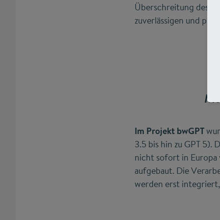
Überschreitung des Lim
zuverlässigen und pla
Mo
Im Projekt bwGPT
wur
3.5 bis hin zu GPT 5). 
nicht sofort in Europa
aufgebaut. Die Verarbe
werden erst integriert