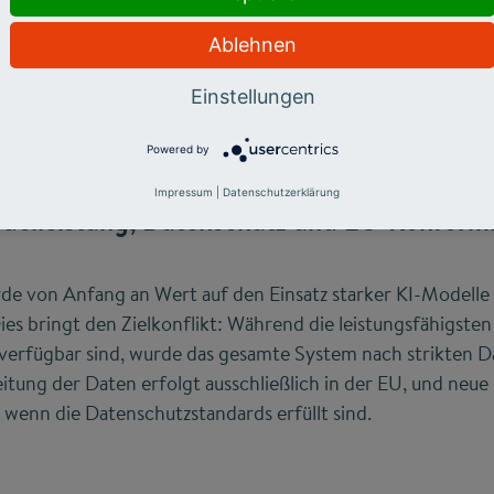
its auf günstigere Sprachmodelle zurückgestuft. Das garan
nbaren Ressourceneinsatz beim Betrieb moderner KI-Anwen
Ablehnen
Einstellungen
Powered by
Impressum
|
Datenschutzerklärung
delleistung, Datenschutz und EU-Konformi
de von Anfang an Wert auf den Einsatz starker KI-Modelle 
Dies bringt den Zielkonflikt: Während die leistungsfähigste
 verfügbar sind, wurde das gesamte System nach strikten D
itung der Daten erfolgt ausschließlich in der EU, und neu
, wenn die Datenschutzstandards erfüllt sind.